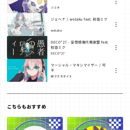
ツミキ
ジェヘナ / wotaku feat. 初音ミク
wotaku
DECO*27 - 妄想感傷代償連盟 feat.
初音ミク
DECO*27
マーシャル・マキシマイザー / 可
不
柊マグネタイト
こちらもおすすめ