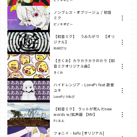
ノンブレス・オブリージュ / 初音
ミク
ピノキオピー
【初音ミク】 うみたがり 【オリ
ジナル】
MARETU
【きくお】カラカラカラのカラ【初
音ミクオリジナル曲】
きくお
ハイドレンジア - LonePi feat.歌愛
ユキ
LonePi/ろねぴ
【初音ミク】 ラットが死んだnew
words w/拡声器 【MV】
P.I.N.A.
フォニイ - kafu [オリジナル]