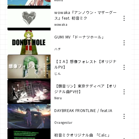
wowaka『アンノウン・マザーグー
ス』feat. 初音ミク
wowaka
GUMI MV「ドーナツホール」
ハチ
【ＩＡ】想像フォレスト【オリジナ
ルPV】
じん
【鏡音リン】東京テディベア【オリ
ジナル曲PV付】
Neru
DAYBREAK FRONTLINE / feat.IA
Orangestar
初音ミクオリジナル曲 「Calc.」