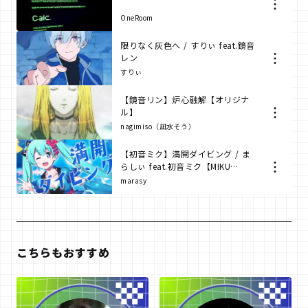
OneRoom
限りなく灰色へ / すりぃ feat.鏡音
レン
すりぃ
【鏡音リン】炉心融解【オリジナ
ル】
nagimiso（凪水そう）
【初音ミク】満開ダイビング / ま
らしぃ feat.初音ミク【MIKU
LAND】
marasy
こちらもおすすめ