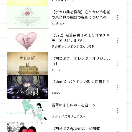
【ボカロ曲初投稿】心とかいう名前
の未発見の臓器の機能についての考
察
adstlaxy
【VY2】粘着系男子の１５年ネチネ
チ【オリジナルPV】
家の裏でマンボウが死んでるP
【初音ミク】オレンジ【オリジナル
曲】
トーマ
【shino】バケモノの唄 / 初音ミク
shino
翡翠のまち(Re) - 初音ミク
メル / イズモリョウスケ
【初音ミクAppend】 心拍数