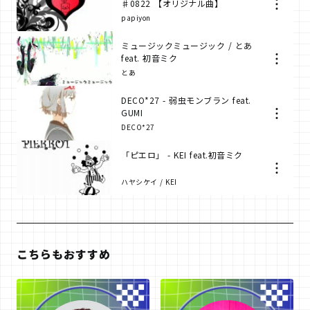
♯0822 【オリジナル曲】
papiyon
ミュージックミュージック / とあ
feat. 初音ミク
とあ
DECO*27 - 弱虫モンブラン feat.
GUMI
DECO*27
「ピエロ」 - KEI feat.初音ミク
ハヤシケイ / KEI
こちらもおすすめ