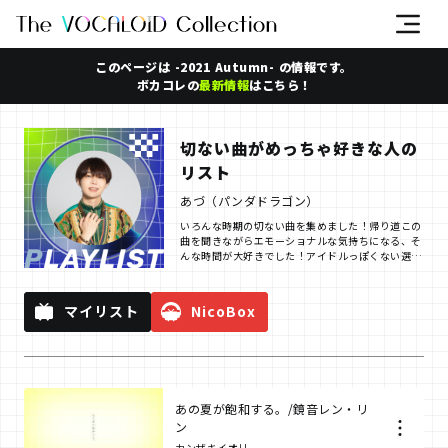
このページは -2021 Autumn- の情報です。
ボカコレの
最新情報
はこちら！
切ない曲がめっちゃ好きな人の
リスト
あづ（パンダドラゴン）
いろんな時期の切ない曲を集めました！帰り道この
曲を聞きながらエモーショナルな気持ちになる、そ
んな時間が大好きでした！アイドルっぽくない選曲
かもですね？？？？
マイリスト
NicoBox
あの夏が飽和する。/鏡音レン・リ
ン
カンザキイオリ