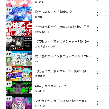
reinou
59
抱きしめること / 初音ミク
駒木優
60
トーローボーイ／yowanecity feat.可不
yowanecity
61
【音街ウナ】ですますゲーム＋RTA【ガルナ/オワタP】
ガルナ@オワタP
62
君と僕のファインドニューエイジ / YM feat.GUMI
YM
63
【初音ミク】ボカコレって、実は、無いんですよ。【オリジナル曲】
真島ゆろ
64
語学 / 呆feat.初音ミク
呆 Akire
65
マギカトキシカ / しゃいとfeat.初音ミク・蒼姫ラピス
しゃいと