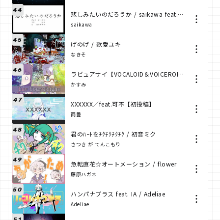
44
悲しみたいのだろうか / saikawa feat.可不
saikawa
45
げのげ / 歌愛ユキ
なきそ
46
ラビュアサイ【VOCALOID＆VOICEROID ウナきりオリジナル】
かすみ
47
XXXXXX／feat.可不【初投稿】
雨曇
48
君のﾊｰﾄをﾁｸﾁｸﾁｸﾁｸ / 初音ミク
さつき が てんこもり
49
急転直花☆オートメーション / flower
藤原ハガネ
50
ハンパナプラス feat. IA / Adeliae
Adeliae
51