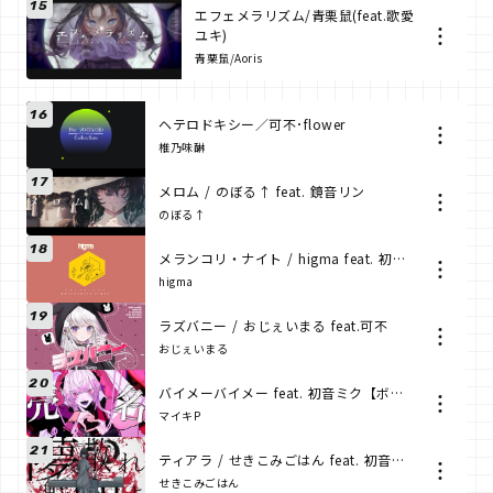
15
エフェメラリズム/青栗鼠(feat.歌愛
ユキ)
青栗鼠/Aoris
16
ヘテロドキシー／可不･flower
椎乃味醂
17
メロム / のぼる↑ feat. 鏡音リン
のぼる↑
18
メランコリ・ナイト / higma feat. 初音ミク
higma
19
ラズバニー / おじぇいまる feat.可不
おじぇいまる
20
バイメーバイメー feat. 初音ミク【ボカロオリジナル曲】マイキP
マイキP
21
ティアラ / せきこみごはん feat. 初音ミク
せきこみごはん