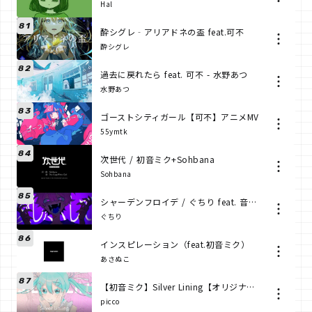
Hal
81
酔シグレ‐アリアドネの盃 feat.可不
酔シグレ
82
過去に戻れたら feat. 可不 - 水野あつ
水野あつ
83
ゴーストシティガール【可不】アニメMV
55ymtk
84
次世代 / 初音ミク+Sohbana
Sohbana
85
シャーデンフロイデ / ぐちり feat. 音街ウナ
ぐちり
86
インスピレーション（feat.初音ミク）
あさぬこ
87
【初音ミク】Silver Lining【オリジナル】
picco