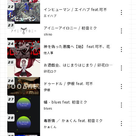
22
インヒューマン / エイハブ feat.可不
エイハブ
23
アイニーアイロニー / 初音ミク
shino
24
神を偽った悪魔へ【始】 feat.可不、花
他人事
25
お遊戯会、はじまりはじまり / 卯花ロク ft.初音ミク
卯花ロク
26
ドゥードル / 伊根 feat. 可不
伊根
27
蛹 - blues feat. 初音ミク
blues
28
毒断情 ／ かぁくん feat. 初音ミク
かぁくん