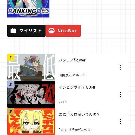
演奏してみた
MMD&3DCG
マイリスト
NicoBox
1
パメラ／flower
須田景凪 バルーン
2
インビジヴル / GUMI
Fushi
3
まだボカロ聴いてんの？
*☆.｡:.はゆ茶+*｡.+｡☆