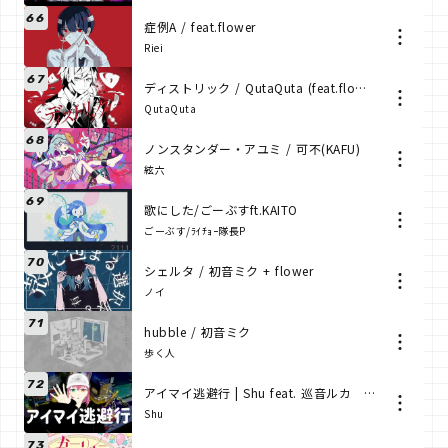
66
症例A / feat.flower
Riei
67
ディストリック / QutaQuta (feat.flower)
QutaQuta
68
ノンスタンダー・アユミ / 可不(KAFU)
絃六
69
歌にした/ごーぶすft.KAITO
ごーぶす/ﾗｲﾁｮｰ隊長P
70
シェルタ / 初音ミク + flower
ノイ
71
hubble / 初音ミク
歩く人
72
アイマイ逃避行 | Shu feat. 巡音ルカ 【ボカロオリジナル曲】
Shu
73