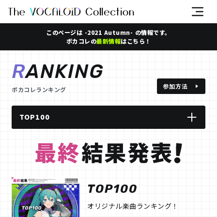
このページは -2021 Autumn- の情報です。
ボカコレの
最新情報
はこちら！
RANKING
参加方法
ボカコレランキング
TOP100
ルーキー
REMIX
TOP100
踊ってみた
オリジナル楽曲ランキング！
歌ってみた