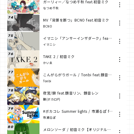
ガーリィー／なつめ千秋 feat.初音ミク
なつめ千秋
74
MV「背景を断つ」BCNO feat.初音ミク
BCNO
75
イマニシ「アンサーインザダーク」feat.miku
イマニシ
76
TAKE 2 / 初音ミク
かいゑ
77
こんがらがりガール / Tonbi feat.鏡音リン・レン
Tonbi
78
夜営/錦 feat.鏡音リン、鏡音レン
錦(ボカロP)
79
#ボカコレ Summer lights / 市瀬るぽ feat.鏡音リン
市瀬るぽ
80
メロンソーダ / 初音ミク【オリジナル曲】