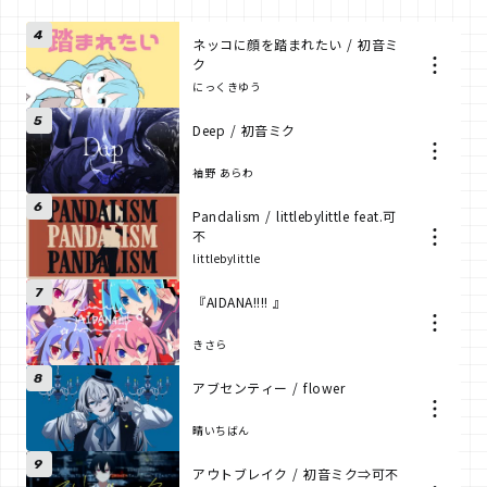
4
ネッコに顔を踏まれたい / 初音ミ
ク
にっくきゆう
5
Deep / 初音ミク
袖野 あらわ
6
Pandalism / littlebylittle feat.可
不
littlebylittle
7
『AIDANA!!!! 』
きさら
8
アブセンティー / flower
晴いちばん
9
アウトブレイク / 初音ミク⇒可不