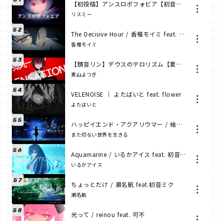
【初投稿】アンスロポフォビア【初音ミク】
リスミー
52
The Decisive Hour / 香椎モイミ feat. 歌愛ユキ
香椎モイミ
53
【鏡音リン】デウスのテロリズム【夏山よつぎ × アイセチカ】
夏山よつぎ
54
VELENOISE ｜ よたばいと feat. flower
よたばいと
55
ハッピイエンド・アクアリウマー / 結月ゆかり
また切ない世界を生きる
56
Aquamarine / いるかアイス feat. 初音ミク
いるかアイス
57
ちょっとだけ / 瀬名航 feat.初音ミク
瀬名航
58
光って / reinou feat. 可不