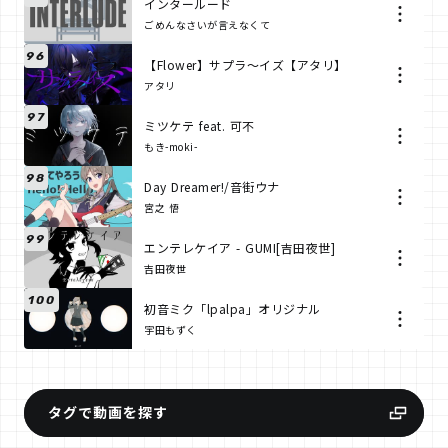
インタールード
ごめんなさいが言えなくて
96
【Flower】サプラ～イズ【アタリ】
アタリ
97
ミツケテ feat. 可不
もき-moki-
98
Day Dreamer!/音街ウナ
宮之 悟
99
エンテレケイア - GUMI[吉田夜世]
吉田夜世
100
初音ミク「lpalpa」オリジナル
宇田もずく
タグで動画を探す