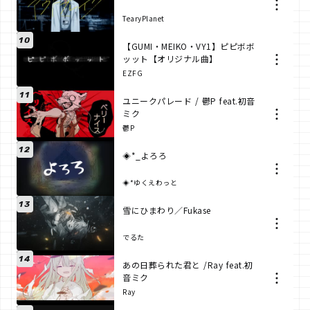
TearyPlanet
10
【GUMI・MEIKO・VY1】ピピボボ
ッット【オリジナル曲】
EZFG
11
ユニークパレード / 鬱P feat.初音
ミク
鬱P
12
◈*_よろろ
◈*ゆくえわっと
13
雪にひまわり／Fukase
でるた
14
あの日葬られた君と /Ray feat.初
音ミク
Ray