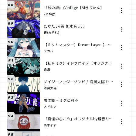
88
『秋の詩』/Vintage【AIきりたん】
Vintage
89
たゆたい/霄 ft.水音ラル
霄(みぞれ)
90
【ミクとマスター】Dream Layer【二人の歌】
ワカバ
91
【初音ミク】イドフロイデ【オリジナル】
絶海
92
ノイジーファジーゾンビ / 海風太陽 feat.flower
海風太陽
93
零の餞 - ミクと可不
メドミア
94
「奇怪のむこう」オリジナルby鏡音リン＿髙木ます
髙木ます
95