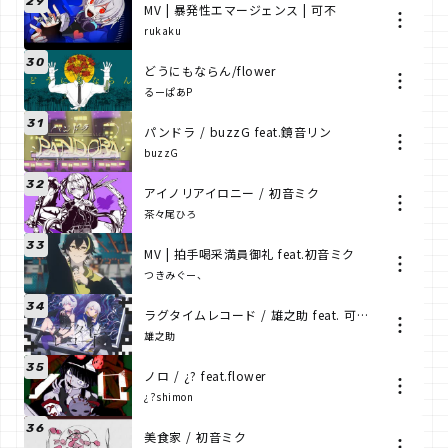
29
MV | 暴発性エマージェンス | 可不
rukaku
30
どうにもならん/flower
るーぱあP
31
パンドラ / buzzG feat.鏡音リン
buzzG
32
アイノリアイロニー / 初音ミク
茶々尾ひろ
33
MV | 拍手喝采満員御礼 feat.初音ミク
つきみぐー、
34
ラグタイムレコード / 雄之助 feat. 可不×flower
雄之助
35
ノロ / ¿? feat.flower
¿?shimon
36
美食家 / 初音ミク