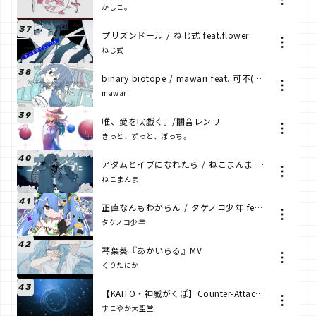
かしこ。
37
プリズンドール / ねじ式 feat.flower
ねじ式
38
binary biotope / mawari feat. 可不(KAFU)
mawari
39
唯、愛を吠戯く。/闇音レンリ
きっと、ずっと、ぼっち。
40
アダムとイブになれたら / ねこまんま feat.初音ミク
ねこまんま
41
正直なんもわからん / タケノコ少年 feat. 初音ミク
タケノコ少年
42
琴葉葵『あかいらる』MV
くりたにか
43
【KAITO・神威がくぽ】Counter-Attacker【オリジナル曲/ボカコレ2021秋】
すこやか大聖堂