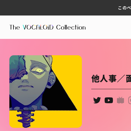
このペ
他人事／