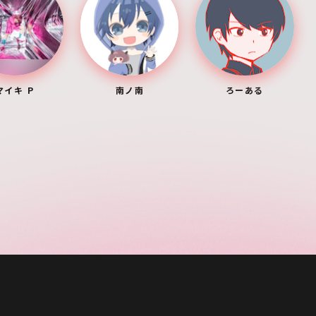
マイキ P
南ノ南
ろーある