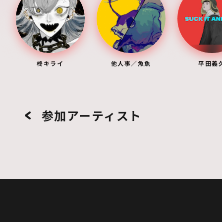
柊キライ
他人事／魚魚
平田義
参加アーティスト