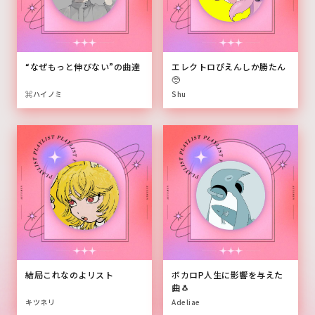
“なぜもっと伸びない”の曲達
エレクトロぴえんしか勝たん
🥺
⌘ハイノミ
Shu
結局これなのよリスト
ボカロP人生に影響を与えた
曲🐧
キツネリ
Adeliae