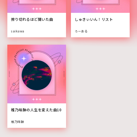
擦り切れるほど聞いた曲
しゅきぃいん！リスト
saikawa
ろーある
椎乃味醂の人生を変えた曲10
椎乃味醂