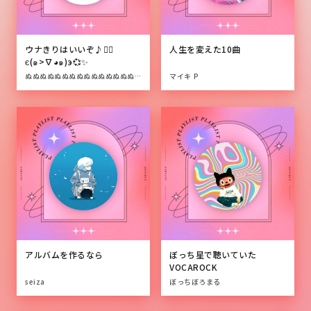
ウナきりはいいぞ♪✌🏻
人生を変えた10曲
є(๑>∇◕๑)э💞✨
ぬぬぬぬぬぬぬぬぬぬぬぬぬぬぬぬぬぬぬぬぬぬぬぬぬぬぬぬぬぬぬぬぬぬぬぬぬぬぬぬぬぬぬぬぬぬぬぬぬぬ
マイキ P
アルバムを作るなら
ぼっち星で聴いていた
VOCAROCK
seiza
ぼっちぼろまる