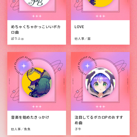
めちゃくちゃかっこいいボカ
LOVE
ロ曲
ぽりふぉ
他人事／面
音楽を始めたきっかけ
注目してるボカロPのおすす
め曲
他人事／魚魚
子牛