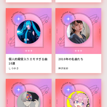
個人的殿堂入りエモすぎる曲
2010年の名曲たち
10選
しらゆき
神沢有紗