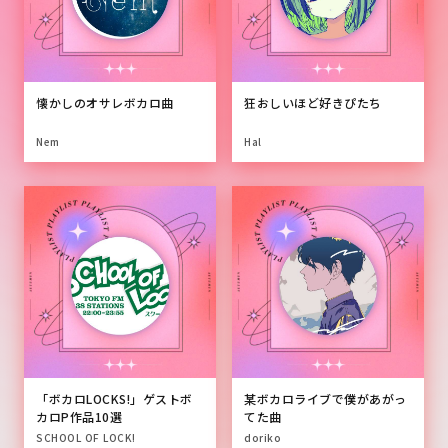
懐かしのオサレボカロ曲
狂おしいほど好きぴたち
Nem
Hal
「ボカロLOCKS!」ゲストボ
某ボカロライブで僕があがっ
カロP作品10選
てた曲
SCHOOL OF LOCK!
doriko