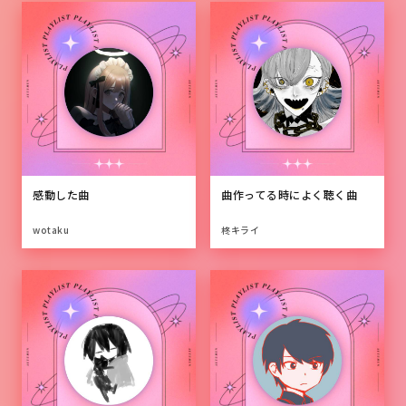
感動した曲
曲作ってる時によく聴く曲
wotaku
柊キライ