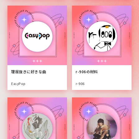
理屈抜きに好きな曲
r-906の材料
EasyPop
r-906