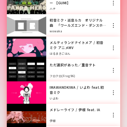
ー 【GUMI】
ハチ
初音ミク・巡音ルカ オリジナル
曲 「ワールズエンド・ダンスホー
ル」
wowaka
メルティランドナイトメア / 初音
ミク アニメMV
はるまきごはん
ただ選択があった／重音テト
フロクロ(Frog96)
IMAWANOKIWA / いよわ feat.初
音ミク
いよわ
メドレーライフ / 伊根 feat. IA
伊根