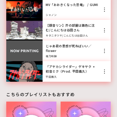
MV「おおきくなった恐竜」 / GUMI
シャノン
【鏡音リン】芥の部屋は錆色に沈
む/こんにちは谷田さん
キタニタツヤ/こんにちは谷田さん
じゃあ君の思想が死ねばいい／
flower
椎乃味醂
「アヤカシライダー」ゲキヤク +
初音ミク（Prod. 平田義久）
平田義久
こちらのプレイリストもおすすめ