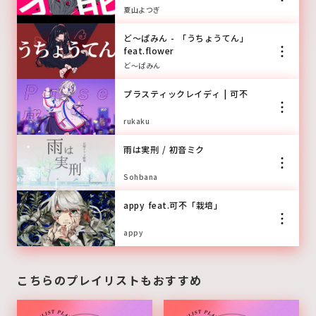
夏山よつぎ
ど～ぱみん - 「うちょうてん」
feat.flower
ど～ぱみん
プラスティックレイディ | 可不
rukaku
雨は実刑 / 初音ミク
Sohbana
appy feat.可不「栽培」
appy
こちらのプレイリストもおすすめ