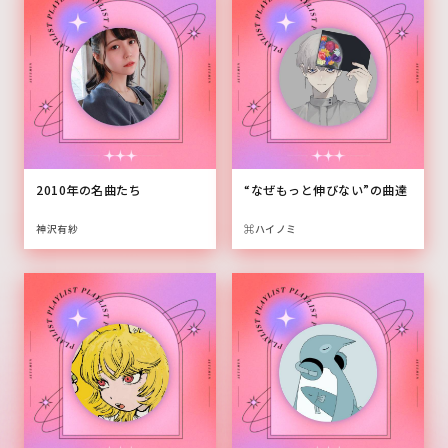
2010年の名曲たち
“なぜもっと伸びない”の曲達
神沢有紗
⌘ハイノミ