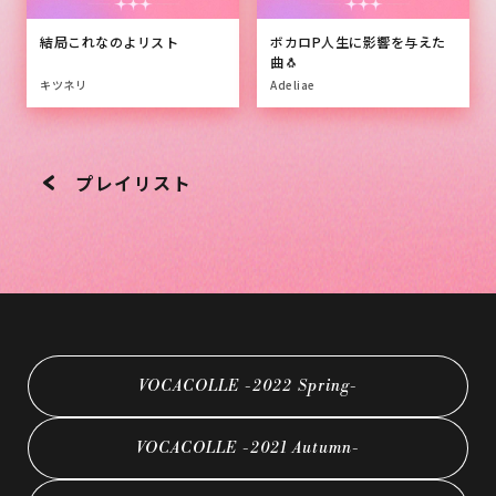
結局これなのよリスト
ボカロP人生に影響を与えた
曲🐧
キツネリ
Adeliae
プレイリスト
VOCACOLLE -2022 Spring-
VOCACOLLE -2021 Autumn-