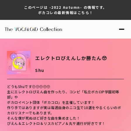
このページは -2022 Autumn- の情報です。
ボカコレの最新情報はこちら！
エレクトロぴえんしか勝たん🥺
Shu
どうもShuです🥺🥺🥺🥺🥺

主にエレクトロぴえん曲を作ったり、コンピ「私立ボカロP学園初等
部」や

ボカロイベント団体「ボカコロ」を主催しています！

作り手ではありますが実は毎週自身のニコ生で10選をやるくらいのボ
カロリスナーでもあります。

そんな僕が死ぬほど好きな曲を集めました！

ぴえん＆エレクトロ＆リスカピアノ＆丸サ進行が好きです！