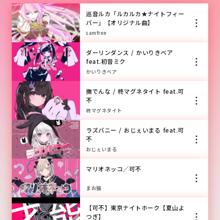
巡音ルカ「ルカルカ★ナイトフィー
バー」【オリジナル曲】
samfree
ダーリンダンス / かいりきベア
feat.初音ミク
かいりきベア
撫でんな / 柊マグネタイト feat.可
不
柊マグネタイト
ラズバニー / おじぇいまる feat.可
不
おじぇいまる
マリオネッコ／可不
まお猫
【可不】東京ナイトホーク【夏山よ
つぎ】