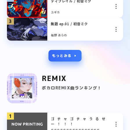
ディフレイル / 初音ミク
ユギカ
3
無題 ep.01 / 初音ミク
袖野 あらわ
もっとみる
REMIX
ボカロREMIX曲ランキング！
1
ゴ⠀チ⠀ャ⠀ゴ⠀チ⠀ャ⠀う⠀る⠀せ⠀
ー⠀！⠀！⠀！
ぬぬぬぬぬぬぬぬぬぬぬぬぬぬぬぬ