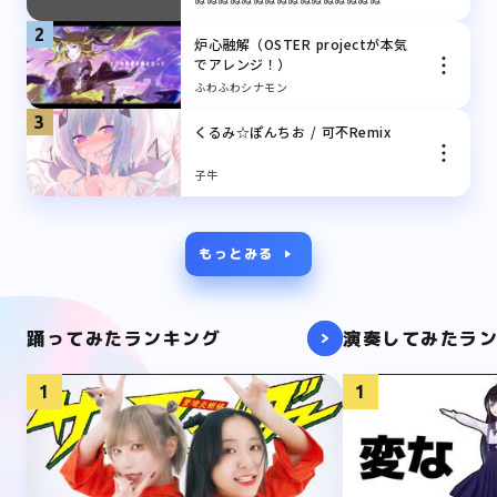
2
炉心融解（OSTER projectが本気
でアレンジ！）
ふわふわシナモン
3
くるみ☆ぽんちお / 可不Remix
子牛
もっとみる
踊ってみたランキング
演奏してみたラ
1
1