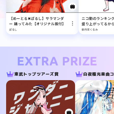
【めーとる✖︎ぽるし】サラマンダ
ニコ動のランキン
ー 踊ってみた【オリジナル振付】
盛り上がってるか
ても多分バレないの
ぽるし
御丹宮くるみ
ってカバーして演
EXTRA PRIZE
東武トップツアーズ賞
白夜極光楽曲