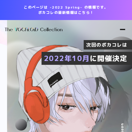
このページは -2022 Spring- の情報です。
ボカコレの最新情報はこちら！
次回のボカコレは
次回のボカコレは
次回のボカコレは
次回のボカコレは
2022年10月
2022年10月
2022年10月
2022年10月
に開催決定
に開催決定
に開催決定
に開催決定
©︎ KAMITSUBAKI STUDIO © tamimoon