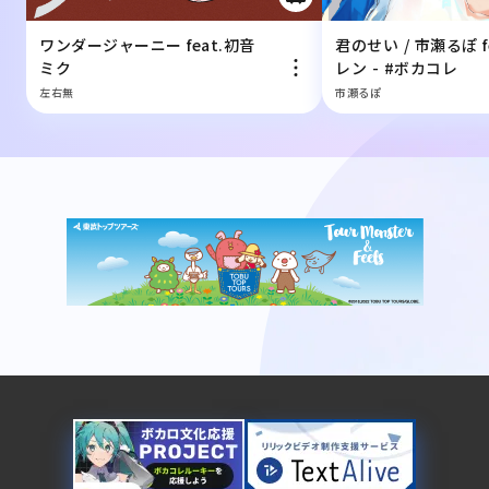
ワンダージャーニー feat.初音
君のせい / 市瀬るぽ f
ミク
レン - #ボカコレ
左右無
市瀬るぽ