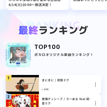
6/14(火)20:00〜放送決定！
RANKING
最終
ランキング
TOP100
ボカロオリジナル楽曲ランキング！
1
まにまに / 初音ミク
r-906
2
感情ディシーブ / ろーある feat.初
音ミク