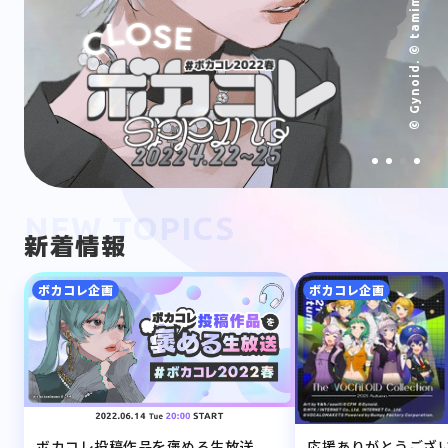
©︎ Gynoid. © tamimoon
NEW TOPICS
新着情報
ボカコレ企画
ボカコレ企画
ボカコレ投稿作品を褒める生放送
応援ありがとうござ