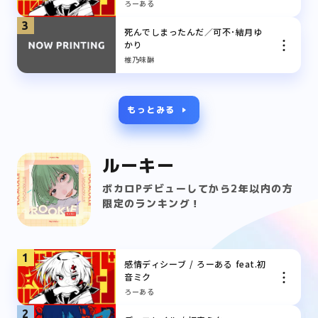
ろーある
3
死んでしまったんだ／可不･結月ゆ
かり
椎乃味醂
もっとみる
ルーキー
ボカロPデビューしてから2年以内の方
限定のランキング！
1
感情ディシーブ / ろーある feat.初
音ミク
ろーある
2