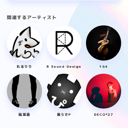
関連するアーティスト
れるりり
R Sound Design
164
稲葉曇
黒うさP
DECO*27