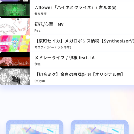
∴flower『ハイネとクライネ』/ 煮ル果実
煮ル果実
初花/心華 MV
Peg
【京町セイカ】メガロポリス納税【Synthesize
マスティ(ドーナツシネマ)
メドレーライフ / 伊根 feat. IA
伊根
【初音ミク】余白の白昼証明【オリジナル曲】
(m);uu