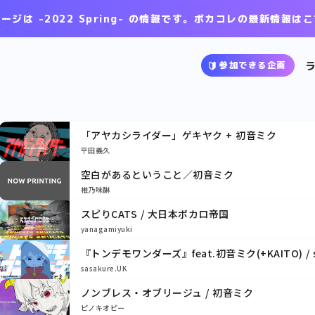
ージは -2022 Spring- の情報です。
ボカコレの最新情報はこ
参加できる企画
「アヤカシライダー」ゲキヤク + 初音ミク
平田義久
空白があるということ／初音ミク
椎乃味醂
スピりCATS / 大日本ボカロ帝国
yanagamiyuki
『トンデモワンダーズ』feat.初音ミク(+KAITO) / sas
sasakure.UK
ノンブレス・オブリージュ / 初音ミク
ピノキオピー