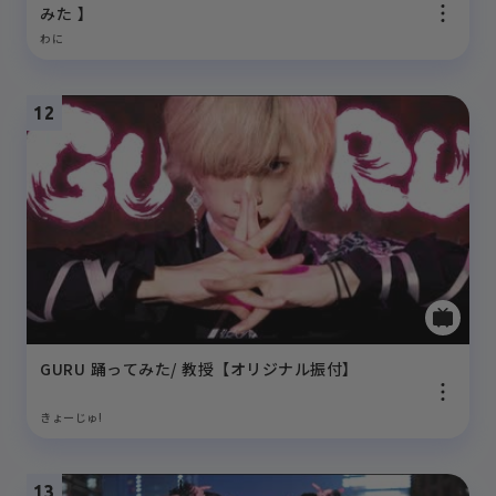
みた 】
わに
12
GURU 踊ってみた/ 教授【オリジナル振付】
きょーじゅ!
13