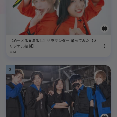
演奏してみた
MMD&3DCG
歌ってみた
【めーとる✖︎ぽるし】サラマンダー 踊ってみた【オ
リジナル振付】
ぽるし
2