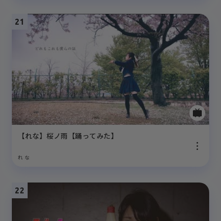
21
【れな】桜ノ雨【踊ってみた】
れ な
22