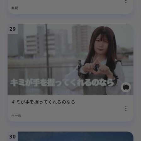
寿桃
29
キミが手を握ってくれるのなら
べ～ぬ
30