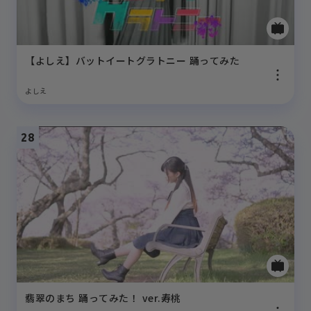
【よしえ】バットイートグラトニー 踊ってみた
よしえ
28
翡翠のまち 踊ってみた！ ver.寿桃