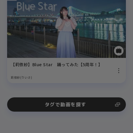
【莉依紗】Blue Star 踊ってみた【5周年！】
莉依紗(りいさ)
タグで動画を探す