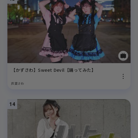
【かずさわ】Sweet Devil【踊ってみた】
芦葉さわ
14