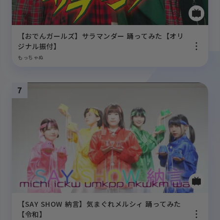
【おでんガールズ】サラマンダー 踊ってみた【オリ
ジナル振付】
もっちゃぬ
7
【SAY SHOW 納言】気まぐれメルシィ 踊ってみた
【令和】