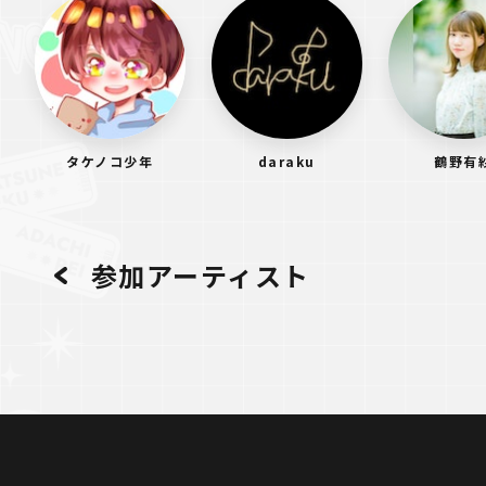
タケノコ少年
daraku
鶴野有
参加アーティスト