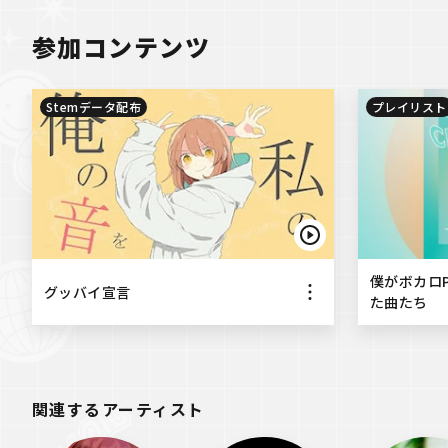
参加コンテンツ
Stemデータ配布
プレイリスト
僕がボカロ
グッバイ宣言
た曲たち
関連するアーティスト