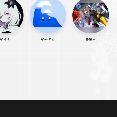
なきそ
なみぐる
春猿火