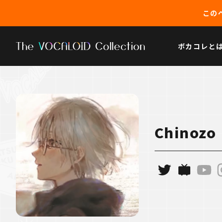
このペ
ボカコレと
Chinozo