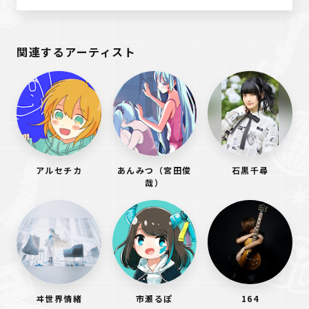
関連するアーティスト
アルセチカ
あんみつ（宮田俊
石黒千尋
哉）
ヰ世界情緒
市瀬るぽ
164