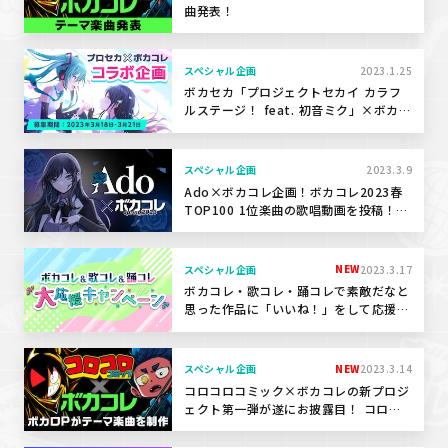
曲発表！
スペシャル企画
2023.1.25
ボカセカ「プロジェクトセカイ カラフ
ルステージ！ feat. 初音ミク」×ボカコ
レ コラボ企画
スペシャル企画
2023.3.9
Ado×ボカコレ企画！ボカコレ2023春
TOP100 1位楽曲の歌唱動画を投稿！＆
ボカコレ期間中、提供音声がAdoさん
に！
NEW
スペシャル企画
2023.3.17
ボカコレ・歌コレ・踊コレで素敵だなと
思った作品に「いいね！」をして応援し
よう！
NEW
スペシャル企画
2023.3.14
コロコロコミック×ボカコレの新プロジ
ェクト第一弾が遂にお披露目！ コロコ
ロコミックの人気作品をテーマに複数の
ボカロPが楽曲を制作！