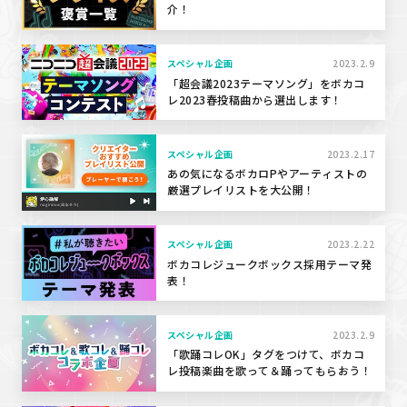
介！
スペシャル企画
2023.2.9
「超会議2023テーマソング」をボカコ
レ2023春投稿曲から選出します！
スペシャル企画
2023.2.17
あの気になるボカロPやアーティストの
厳選プレイリストを大公開！
スペシャル企画
2023.2.22
ボカコレジュークボックス採用テーマ発
表！
スペシャル企画
2023.2.9
「歌踊コレOK」タグをつけて、ボカコ
レ投稿楽曲を歌って＆踊ってもらおう！