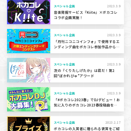
スペシャル企画
2023.3.9
音楽発掘サービス『Kiite』×ボカコレ
コラボ企画実施！
スペシャル企画
2023.3.9
「月刊ニコニコインフォ」で使用するエ
ンディング曲をボカコレ参加作品から決
定！
スペシャル企画
2023.3.9
次の『くりたしげたか』は君だ！第2
回“ぼかれびゅ”アワード
スペシャル企画
2023.3.9
「#ボカコレ2023春」でDJデビュー！お
気に入りのボカコレ2023春投稿曲を生
放送で紹介してこの春の流行をつくろ
う！！
スペシャル企画
2023.2.17
ボカコレの入賞者に贈られる褒賞をご紹