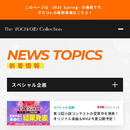
このページは -2023 Spring- の情報です。
ボカコレの最新情報はこちら！
NEWS TOPICS
新着情報
スペシャル企画
すべて
NEW
スペシャル企画
2023.4.28
インタビュー
第３回小説コンテストの受賞作を発表！
オリジナル楽曲＆MVは今夏公開予定！
関連情報