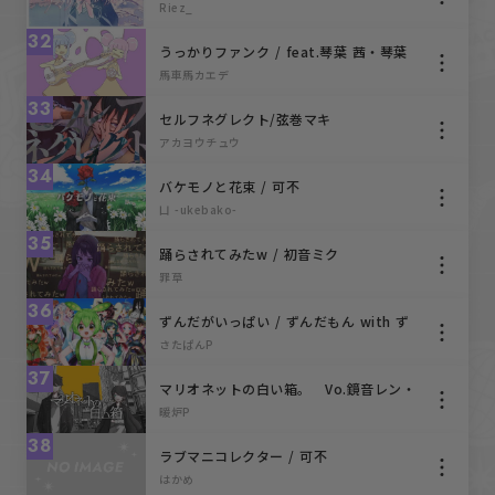
Riez_
32
うっかりファンク / feat.琴葉 茜・琴葉
葵
馬車馬カエデ
33
セルフネグレクト/弦巻マキ
アカヨウチュウ
34
バケモノと花束 / 可不
凵 -ukebako-
35
踊らされてみたw / 初音ミク
罪草
36
ずんだがいっぱい / ずんだもん with ず
んだホライずん全員集合
さたぱんP
37
マリオネットの白い箱。 Vo.鏡音レン・
リン
暖炉P
38
ラブマニコレクター / 可不
はかめ