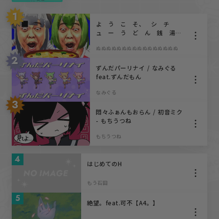
1
MMD&3DCG
よ う こ そ、 シ チ
ュ ー う ど ん 銭 湯
歌ってみた
へ !! feat.黒い可不､ずもん
ぬぬぬぬぬぬぬぬぬぬぬぬぬぬぬぬ
だん､初音ミク､音街ウナぴ､タ
2
○キン・オイルヌロッカー､白
踊ってみた
い可不､東北きりたん､モミアゲ
ずんだパーリナイ / なみぐる
ヲ
feat.ずんだもん
なみぐる
3
悶々ふぁんもおらん / 初音ミク
- もちうつね
もちうつね
4
はじめてのH
もう石田
5
絶望。feat.可不【A4。】