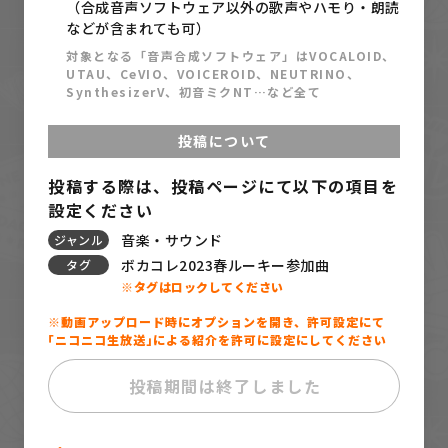
（合成音声ソフトウェア以外の歌声やハモり・朗読
胡乱リユ
などが含まれても可）
54
アルト / ナースロボ_タイプT
対象となる「音声合成ソフトウェア」はVOCALOID、
サカダケイ
UTAU、CeVIO、VOICEROID、NEUTRINO、
SynthesizerV、初音ミクNT…など全て
55
イヤホン / 鏡音リン
タチマナユ
投稿について
56
冗腦
投稿する際は、投稿ページにて以下の項目を
あずきねこp(triIso)
設定ください
57
マーガレット／西憂花 feat.可不
音楽・サウンド
ジャンル
西憂花
ボカコレ2023春ルーキー参加曲
タグ
58
※タグはロックしてください
恒常性パラソムニア / feat. 花隈千冬
しのはら
※動画アップロード時にオプションを開き、許可設定にて
59
｢ニコニコ生放送｣による紹介を許可に設定にしてください
最終着点。 feat.初音ミク
Aノン
投稿期間は終了しました
60
真空関係デストロイヤー feat.知声｜あ
りがたみクラブ
ありがたみクラブ