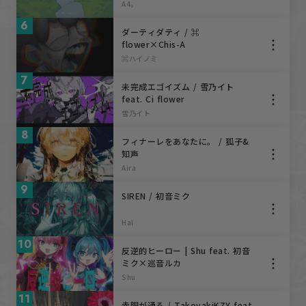
A4。
6
ダーティダティ / ⌘
flower×Chis-A
⌘ハイノミ
7
未完成エゴイズム / 雪乃イト
feat. Ci flower
雪乃イト
8
フィナーレをあなたに。 / 狐子&
知声
Aira
9
SIREN / 初音ミク
Hal
10
反逆的ヒーロー | Shu feat. 初音
ミク×巡音ルカ
Shu
11
赤眼が通る / TakoyakiKZY feat.