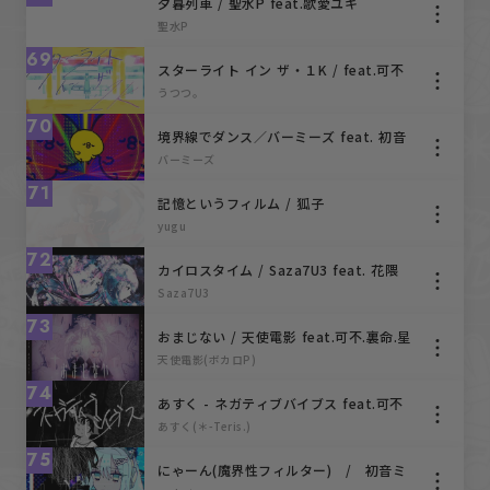
夕暮列車 / 聖水P feat.歌愛ユキ
聖水P
69
スターライト イン ザ・１K / feat.可不
うつつ。
70
境界線でダンス／バーミーズ feat. 初音
ミク
バーミーズ
71
記憶というフィルム / 狐子
yugu
72
カイロスタイム / Saza7U3 feat. 花隈
千冬
Saza7U3
73
おまじない / 天使電影 feat.可不.裏命.星
界
天使電影(ボカロP)
74
あすく - ネガティブバイブス feat.可不
あすく(＊-Teris.)
75
にゃーん(魔界性フィルター) / 初音ミ
ク