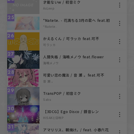
才能ないw / 初音ミク
AsLeep
25
*Natete. - 花満ちる3月の君へ feat.初
音ミク
*Natete.
26
かえるくん / 可ラッカ feat.可不
可ラッカ
27
人間失格 / 海鳴メノウ feat.flower
海鳴メノウ
28
可愛い恋の魔法 / 音 瀬 。feat.可不
音 瀬 。
29
TransPOP / 初音ミク
Saku
30
【3DCG】Ego Disco / 鏡音レン
HISAKI/日咲P
31
アマリリス、朝焼け。/ feat. 小春六花