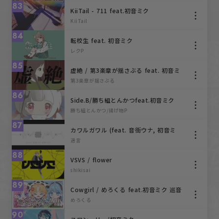
83
KiiTail - 711 feat.初音ミク
KiiTail
84
転校生 feat. 初音ミク
レクP
85
虚絶 / 第3楽章が揺さぶる feat. 初音ミ
ク
第3楽章が揺さぶる
86
Side.B/勝ち組とんかつfeat.初音ミク
勝ち組とんかつ/揚げ物P
87
カワルガワル (feat. 音街ウナ, 初音ミ
ク) Official Music Video
過言
88
VSVS / flower
shikisai
89
Cowgirl / めろくる feat.初音ミク 巡音
ルカ 鏡音リン
めろくる
90