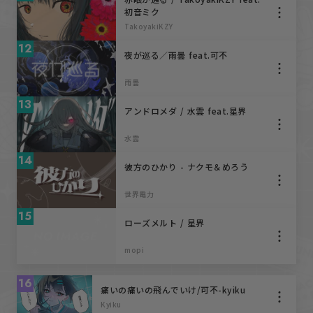
初音ミク
TakoyakiKZY
12
夜が巡る／雨曇 feat.可不
雨曇
13
アンドロメダ / 水雲 feat.星界
水雲
14
彼方のひかり - ナクモ＆めろう
世界電力
15
ローズメルト / 星界
mopi
16
痛いの痛いの飛んでいけ/可不-kyiku
Kyiku