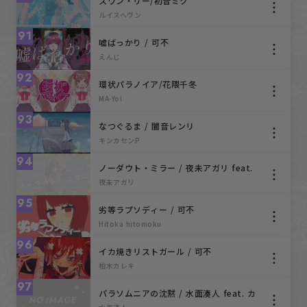
スワン・リー/初音ミク
ルイスヘヴン
91
嘘ばっかり / 可不
えんじ
92
環状パラノイア/花隈千冬
MA-Yoi
93
なつぐるま / 闇音レンリ
キンカセンP
94
ノーダウト・ミラー / 夜未アガリ feat.
初音ミク
夜未アガリ
95
劣等ラプソディー / 可不
Hitoka hitomoku
96
イカ焼きリストガール / 可不
柏木カレキ
97
パラソムニアの沈黙 / 水面湊人 feat. カ
ゼヒキ × ゲキヤク