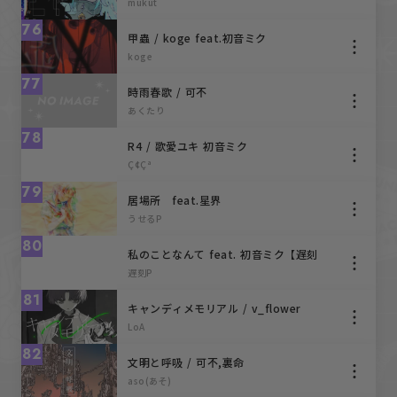
mukut
76
甲蟲 / koge feat.初音ミク
koge
77
時雨春歌 / 可不
あくたり
78
R4 / 歌愛ユキ 初音ミク
Ç¢Çª
79
居場所 feat.星界
うせるP
80
私のことなんて feat. 初音ミク【遅刻
P】
遅刻P
81
キャンディメモリアル / v_flower
LoA
82
文明と呼吸 / 可不,裏命
aso(あそ)