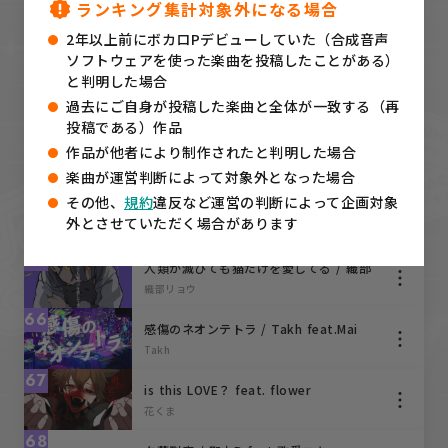
ランキング集計対象外になる場合
61
染色 | TOQUI feat.知声
2年以上前にボカロPデビューしていた（合成音声
TOQUI (トキ)
ソフトウェアを使った楽曲を投稿したことがある）
62
と判明した場合
新世 / 初音ミク
過去にご自身が投稿した楽曲と全体が一致する（再
巡巡
投稿である）作品
63
【GUMI×flower】MADA☆MADA／なな
作品が他者により制作されたと判明した場合
しまゆう
ななしちゃん
楽曲が運営判断によって対象外となった場合
64
その他、
規約
違反など運営の判断によって企画対象
Pinkish Blue（ピンキッシュブルー）/
外とさせていただく場合があります
あぢさゐ feat.初音ミク
あぢさゐ
65
人類が滅びても猫だけを愛してる / 織部
リョウ feat. Mai&初音ミク
織部リョウ
66
感傷のネオンテトラ / Takh feat.Mai
Takh
67
is this LOVE？ feat. flower
花くま
68