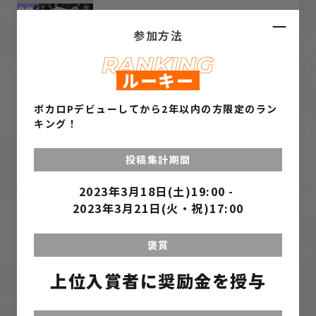
39
Dance Deggee / 可不
参加方法
前線 / zensen
40
春のうた / Q’nel feat. ...
ルーキー
Q‘nel
41
春愁ハートシグナル / すぅぅぅ feat.初
ボカロPデビューしてから2年以内の方限定のラン
音ミク
すぅぅぅ
キング！
42
春眠スローモーション。 / きのこスマッ
投稿集計期間
シュ feat.初音ミク
きのこスマッシュ
43
2023年3月18日(土)19:00
-
うつろいかぎり / そぞろまる feat.名前
シレズ
2023年3月21日(火・祝)17:00
Sozoro(そぞろまる)
44
ちぇりばむ!! / 雨ノ漣 feat. 初音ミク
褒賞
雨ノ漣
45
上位入賞者に奨励金を授与
『愛惜 / 初音ミク』
陽裕
46