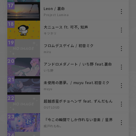
17
Leon / 裏命
Project Lumina
18
大ニュース ft. 可不, 知声
キツネリ
19
フロムデスゲイム / 初音ミク
miru
20
アンドロメダノート / いち野 feat.裏命
いち野
21
未使用の悪夢。/ muyu feat.初音ミク
muyu
22
超越惑星ポチョヘンザ feat. ずんだもん
OUTLOUD
23
『今この瞬間でしか作れない音楽 / 星界
×冥鳴』
威戸れもね。
24