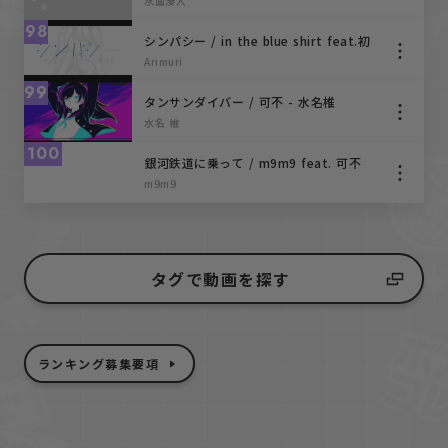
水面湊人
98
シンパシー / in the blue shirt feat.初
音ミク
Arimuri
99
タンサンダイバー / 可不 - 水名椎
水名 椎
100
銀河鉄道に乗って / m9m9 feat. 可不
(KAFU)
m9m9
タグで動画を探す
ランキング募集要項