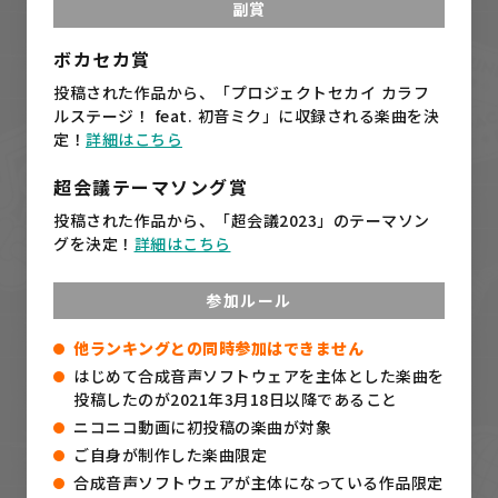
青春 / 春風ハンナ feat. 可不
副賞
春風ハンナ
ボカセカ賞
47
フレパニッシュ/chis-A
投稿された作品から、「プロジェクトセカイ カラフ
カッチョメP
ルステージ！ feat. 初音ミク」に収録される楽曲を決
48
定！
詳細はこちら
「さよなら、情景。」feat.狐子
Nagare*
超会議テーマソング賞
49
生前転生 / 可不
投稿された作品から、「超会議2023」のテーマソン
よこしま
グを決定！
詳細はこちら
50
【IA×初音ミク】Answer【オリジナ
ル】
参加ルール
vΔP
51
ふわり / アオバ feat.可不
他ランキングとの同時参加はできません
アオバ
はじめて合成音声ソフトウェアを主体とした楽曲を
投稿したのが2021年3月18日以降であること
52
ミグラテール／小春六花
ニコニコ動画に初投稿の楽曲が対象
たくしP
ご自身が制作した楽曲限定
53
ワタシハダレ^^?
合成音声ソフトウェアが主体になっている作品限定