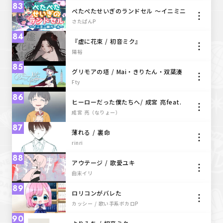
83
ぺたぺたせいぎのランドセル ～イニミニ
妹ガール～ / さたぱんP feat.初音ミク
さたぱんP
84
『虚に花束 / 初音ミク』
陽裕
85
グリモアの塔 / Mai・きりたん・双葉湊
音 - Fty
Fty
86
ヒーローだった僕たちへ/ 成宮 亮feat.
初音ミク
成宮 亮（なりょー）
87
薄れる / 裏命
rinri
88
アウテージ / 歌愛ユキ
由末イリ
89
ロリコンがバレた
カッシー / 歌い手系ボカロP
90