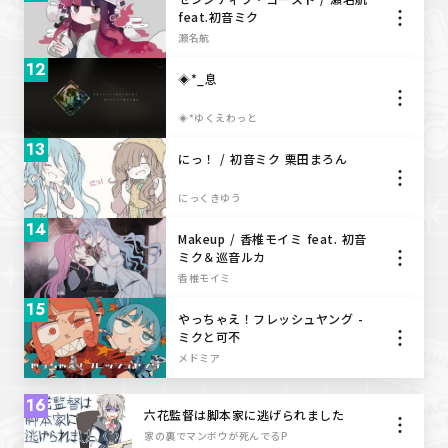
feat.初音ミク
瀬名航
12
◈*_息
◈*ゆくえわっと
13
にっ！ / 初音ミク 栗田まろん
にっくきゆう
14
Makeup / 香椎モイミ feat. 初音
ミク＆巡音ルカ
香椎モイミ
15
やっちゃえ！フレッシュヤング -
ミクと可不
メドミア
16
六花監督は脚本家に逃げられました
家の裏でマンボウが死んでるP