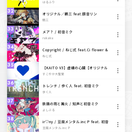
はるふり
32
オリジナル／鶴三 feat.鏡音リン
鶴三
33
メア？ / 初音ミク
rukaku
34
Copyright / ねじ式 feat.Ci flower &
v flower
ねじ式
35
【KAITO V3】虚構の心臓【オリジナル
曲】
すこやか大聖堂
36
トレンチ / 歩く人 feat. 初音ミク
歩く人
37
鉄錆の雨と篝火 / 知声と初音ミク
よしぶる
38
ir♡ny / 豆腐メンタル.inc P feat. 初音
ミク
豆腐メンタル.inc P