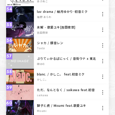
ナ, 鏡音レン, 初音ミク）
あさぬこ
54
luv drama / 結月ゆかり･初音ミク
袖野 あらわ
55
氷解 - 歌愛ユキ[吉田夜世]
吉田夜世
56
シャカ / 鏡音レン
Tonbi
57
ぷりてぃかるぱにっく / 音街ウナ x 東北
きりたん【榊みむ × 南ノ南】
榊みむ
【MMD_MV】
58
blanc. / かしこ。 feat.初音ミク
かしこ。
59
ただ、なんとなく / saikawa feat.初音
ミク
saikawa
60
獅子と虎 / Misumi feat.歌愛ユキ
Misumi