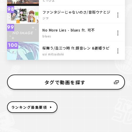
とりぴよ
98
ファンタジーじゃないのさ/音街ウナとジ
ヲ
ジヲ
99
No More Lies - blues ft. 可不
blues
100
桜舞う/丑三つ時 ft.鏡音レン &蒼姫ラピ
ス・GUMI
usi mitsudoki
タグで動画を探す
ランキング募集要項