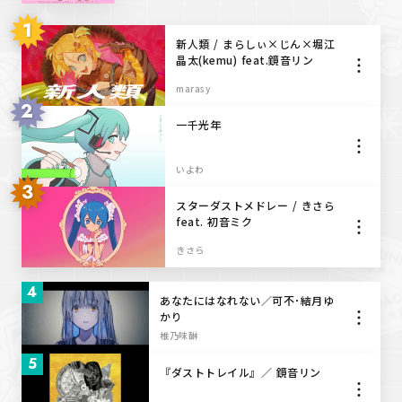
1
MMD&3DCG
新人類 / まらしぃ×じん×堀江
晶太(kemu) feat.鏡音リン
歌ってみた
marasy
2
踊ってみた
一千光年
いよわ
3
スターダストメドレー / きさら
feat. 初音ミク
きさら
4
あなたにはなれない／可不･結月ゆ
かり
椎乃味醂
5
『ダストトレイル』／ 鏡音リン