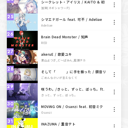
シークレット・アイリス / KAITO & 初
音ミク
加賀(ネギシャワーP)
25
シマエナガール feat. 可不 / Adeliae
Adeliae
26
Brain Dead Monster / 知声
RED
27
akeruE / 歌愛ユキ
夏山よつぎ,ど〜ぱみん,藍瀬チカ
28
そして「 」に手を振った / 鏡音リ
ン + 結月ゆかり - またごめんなさいが言
ごめんなさいが言えなくて
えなくて切ない世界を生きる
29
咲うわ。/きっと、ずっと、ぼっち。ft.
闇音レンリ
きっと、ずっと、ぼっち。
30
MOViNG ON / Osanzi feat. 初音ミク
× 鏡音リン
Osanzi
31
INAZUMA / 重音テト