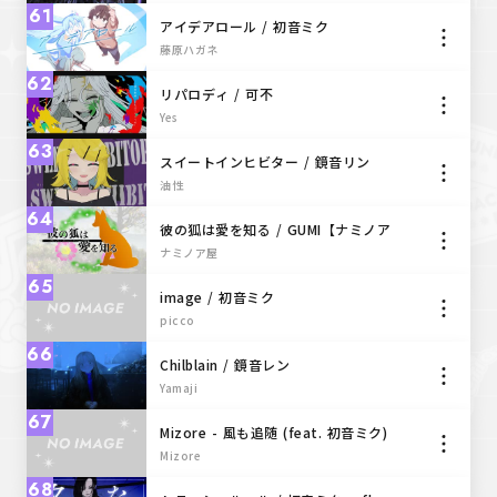
61
アイデアロール / 初音ミク
藤原ハガネ
62
リパロディ / 可不
Yes
63
スイートインヒビター / 鏡音リン
油性
64
彼の狐は愛を知る / GUMI【ナミノア
屋】
ナミノア屋
65
image / 初音ミク
picco
66
Chilblain / 鏡音レン
Yamaji
67
Mizore - 風も追随 (feat. 初音ミク)
Mizore
68