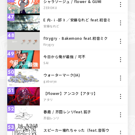
シャラソージュ / flower & GUMI
ZEROKU
47
E 内- i -部 ﾖ ／安藤なれど feat.初音ミ
ク
安藤なれど
48
ftrygry - Bakemono feat.初音ミク
ftrygry
49
今日から俺が最強 / 可不
SAI
50
ウォーターマーク(IA)
gaburyu
51
【Flower】アンコク【アタリ】
アタリ
52
春霞 / 芥田レンリfeat.狐子
芥田レンリ
53
スピーカー壊れちゃった（feat.音街ウ