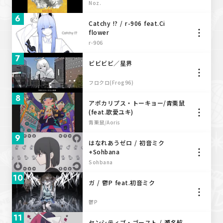
Noz.
6
Catchy !? / r-906 feat.Ci
flower
r-906
7
ビビビビ／星界
フロクロ(Frog96)
8
アポカリプス・トーキョー/青栗鼠
(feat.歌愛ユキ)
青栗鼠/Aoris
9
はなれあうゼロ / 初音ミク
+Sohbana
Sohbana
10
ガ / 鬱P feat.初音ミク
鬱P
11
センシティブ・ゴースト / 瀬名航