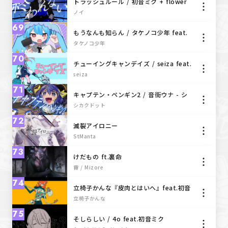
トラッシュルール / 初音ミク + flower
ノイ
69
もうなんも知らん / タケノコ少年 feat.
初音ミク
タケノコ少年
70
チューイングキャンデイズ / seiza feat.
初音ミク
seiza
71
キャプテン・ペンギン2 / 音街ウナ - シ
カクドット
シカクドット
72
滅裂アイロニー
StManta
73
けだもの ft.裏命
霄 / Mizore
74
立椅子かんな『皮肉とはいへ』feat.初音
ミク
立椅子かんな
75
そしらしい / 4o feat.初音ミク