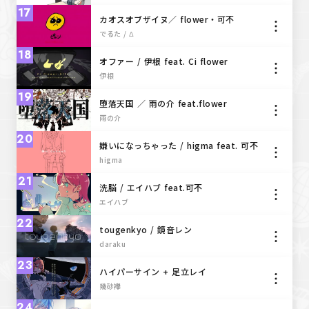
17
カオスオブザイヌ／ flower・可不
でるた / Δ
18
オファー / 伊根 feat. Ci flower
伊根
19
堕落天国 ／ 雨の介 feat.flower
雨の介
20
嫌いになっちゃった / higma feat. 可不
higma
21
洗脳 / エイハブ feat.可不
エイハブ
22
tougenkyo / 鏡音レン
daraku
23
ハイパーサイン + 足立レイ
幾砂襷
24