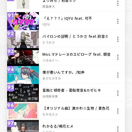
よりみち / 初音ミク
西島尊大
91
「え？？？」IQYU feat. 可不
IQYU
92
バイロンの証明 / とうかさ feat.初音ミ
ク
とうかさ
93
Miss.マドレーヌのエピローグ feat. 鏡音
リン
つきみぐー、
94
僕が悪いんですか。/知声
あだちかすか
95
星蝕と傾奇者 - 葛駄夜音&カゼヒキ
井荷麻奈実
96
【オリジナル曲】激かわ☆生物 / 夏色花
梨
ちかるとふ
97
れかるる/鳴花ヒメ