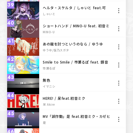
39
ヘルタ・スケルタ / しゃいと feat.可
不・GUMI
しゃいと
40
ショートハンド / MINO-U feat. 初音ミ
ク
MINO-U
41
あの龍を討つというのなら / ゆうゆ
feat.鏡音リン
ゆうゆ/仮乃スガタ
42
Smile to Smile / 市瀬るぽ feat. 鏡音
リン
市瀬るぽ
43
無色
イマニシ
44
HERE! / 呆feat.初音ミク
呆 Akire
45
MV「誤作動」是 feat.初音ミク・カゼヒ
キ
是︎︎
46