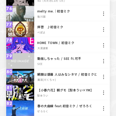
4o（ただのCoだった）
76
melty me.｜初音ミク
皆川溺
77
拝啓 ♪初音ミク
ぺぽよ
78
HOME TOWN / 初音ミク
大漠波新
79
動揺しちゃった / SEE ft.可不
SEE
80
網膜は銀幕 人はみなシネマ / 初音ミクと
知声
濁茶(だくちゃ)
81
【小春六花】朝グモ【梨本うい×YM】
梨本うい
82
春の大曲線 feat.初音ミク / ぜろろく
ぜろろく