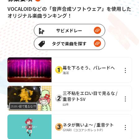
VOCALOIDなどの「音声合成ソフトウェア」を使用した
オリジナル楽曲ランキング！
サビメドレー
タグで楽曲を探す
幕を下ろそう、パレードへ
海茶
三不粘をエロい目で見るな /
重音テトSV
山本
ネタが無いよ～ / 重音テト
GYARI（ココアシガレットP）