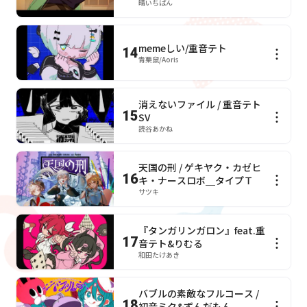
晴いちばん
memeしい/重音テト
14
青栗鼠/Aoris
消えないファイル / 重音テト
15
SV
読谷あかね
天国の刑 / ゲキヤク・カゼヒ
16
キ・ナースロボ＿タイプＴ
サツキ
『タンガリンガロン』feat.重
17
音テト&りむる
和田たけあき
バブルの素敵なフルコース /
18
初音ミク&ずんだもん