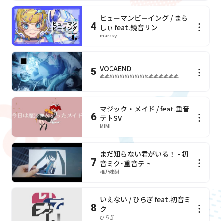
ヒューマンビーイング / まら
4
しぃ feat.鏡音リン
marasy
VOCAEND
5
ぬぬぬぬぬぬぬぬぬぬぬぬぬぬぬぬ
マジック・メイド / feat.重音
6
テトSV
MIMI
まだ知らない君がいる！ - 初
7
音ミク･重音テト
椎乃味醂
いえない / ひらぎ feat.初音ミ
8
ク
ひらぎ