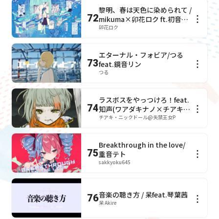
黎明、春は天色に染められて /
72
mikuma×卯花ロク ft.初音ミ
ク
卯花ロク
エターナル・フォビア/つる
73
feat.鏡音リン
つる
ラスボスをやっつけろ！feat.
74
知声(ワアダキナノ×チアキ・
ニックドール)
チアキ・ニックドール@失禁王女P
Breakthrough in the love/
75
重音テト
sakkyoku645
音楽の聴き方 / 呆feat.琴葉茜
76
呆 Akire