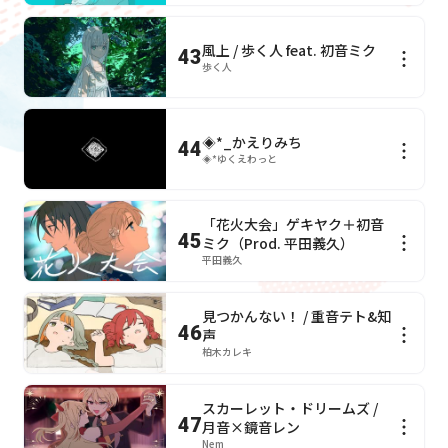
風上 / 歩く人 feat. 初音ミク
43
歩く人
◈*_かえりみち
44
◈*ゆくえわっと
「花火大会」ゲキヤク＋初音
45
ミク（Prod. 平田義久）
平田義久
見つかんない！ / 重音テト&知
46
声
柏木カレキ
スカーレット・ドリームズ /
47
月音×鏡音レン
Nem