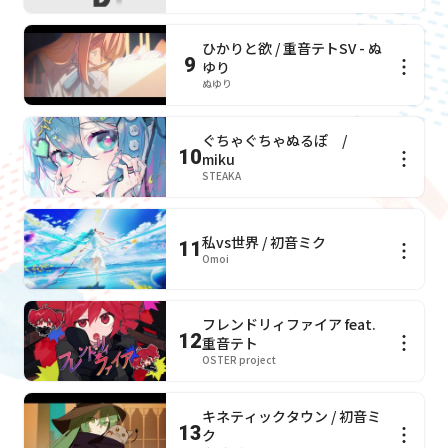
ひかりと欲 / 重音テトSV - ぬ
9
ゆり
ぬゆり
ぐちゃぐちゃぬるぽ /
10
miku
STEAKA
私vs世界 / 初音ミク
11
Omoi
フレンドリィファイア feat.
12
重音テト
OSTER project
キネティックタウン / 初音ミ
13
ク