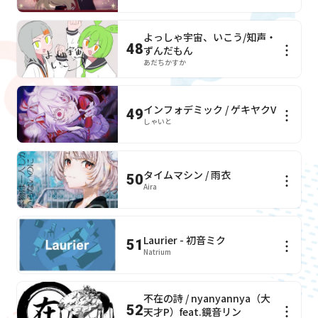
よっしゃ宇宙、いこう/知声・
48
ずんだもん
あだちかすか
インフォデミック / ゲキヤクV
49
しゃいと
タイムマシン / 雨衣
50
Aira
Laurier - 初音ミク
51
Natrium
不在の詩 / nyanyannya（大
52
天才P）feat.鏡音リン