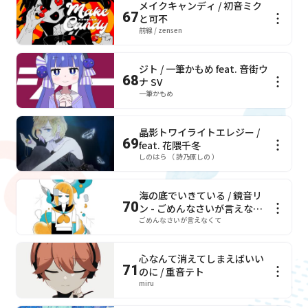
メイクキャンディ / 初音ミク
67
と可不
前線 / zensen
ジト / 一筆かもめ feat. 音街ウ
68
ナ SV
一筆かもめ
晶影トワイライトエレジー /
69
feat. 花隈千冬
しのはら （ 詩乃原しの ）
海の底でいきている / 鏡音リ
70
ン - ごめんなさいが言えなく
て
ごめんなさいが言えなくて
心なんて消えてしまえばいい
71
のに / 重音テト
miru