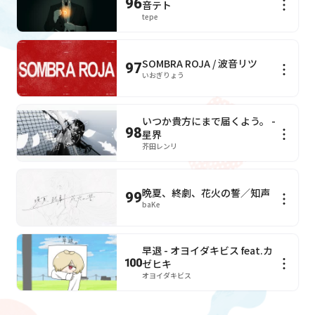
96
音テト
tepe
SOMBRA ROJA / 波音リツ
97
いおぎりょう
いつか貴方にまで届くよう。 -
98
星界
芥田レンリ
晩夏、終劇、花火の誓／知声
99
baKe
早退 - オヨイダキビス feat.カ
ゼヒキ
オヨイダキビス