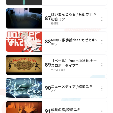
はいあんどろぉ / 音街ウナ ×
87
初音ミク
春浅葱
MIDy - 散歩論 feat.カゼヒキV
88
MIDy
【ベール】Room 106 ft.ナー
89
スロボ＿タイプT
ベール / Veil
ニューメディア / 歌愛ユキ
90
ノイ
成長の病/歌愛ユキ
91