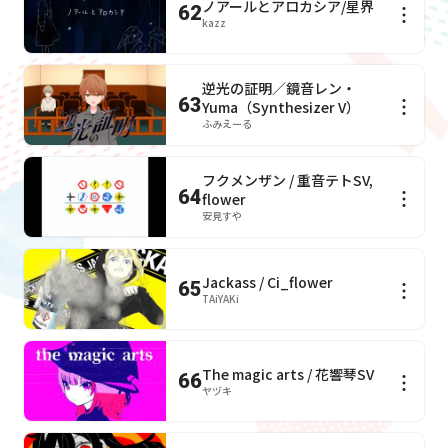
ノアールとアロカシア/星界
62
kazz
逆光の証明／鏡音レン・
63
Yuma（Synthesizer V）
ふみえーる
フクメンザン / 重音テトSV,
64
flower
安見すや
Jackass / Ci_flower
65
TAiYAKi
The magic arts / 花響琴SV
66
ヤヅキ