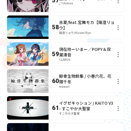
57
¿?shimon
氷夏/feat.宮舞モカ【陽澄リョ
58
ウ】
陽澄リョウ/Hizumi Ryo
現在地ーいまー／POPY＆双
59
葉湊音
CLARUS
鯨骨生物群集 / 小春六花、花
60
隈千冬
mawari
イグゼキゥション / KAITO V3
61
- すこやか大聖堂
すこやか大聖堂