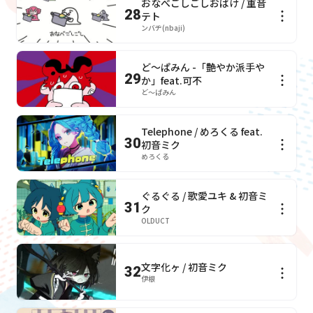
おなべごしごしおばけ / 重音
28
テト
ンバヂ(nbaji)
ど～ぱみん -「艶やか派手や
29
か」feat.可不
ど～ぱみん
Telephone / めろくる feat.
30
初音ミク
めろくる
ぐるぐる / 歌愛ユキ & 初音ミ
31
ク
OLDUCT
文字化ヶ / 初音ミク
32
伊根