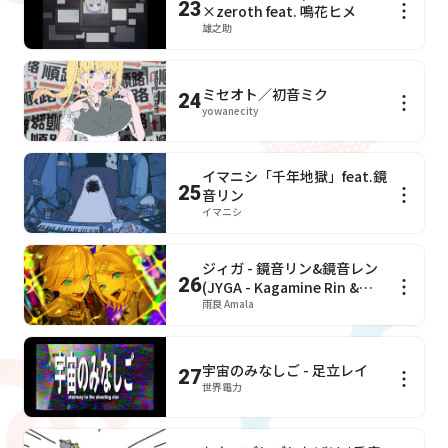
23
×zeroth feat. 鳴花ヒメ
雄之助
ミセオト／初音ミク
24
yowanecity
イマニシ「千年地獄」feat.鏡
25
音リン
イマニシ
ジィガ - 鏡音リン&鏡音レン
26
(JYGA - Kagamine Rin &
Kagamine Len)
雨良 Amala
宇宙のみなしご - 足立レイ
27
世界電力