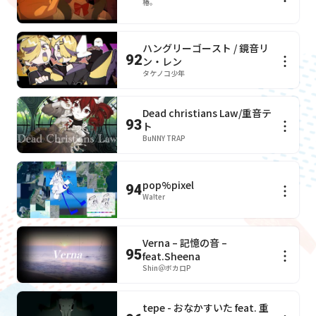
椿。
ハングリーゴースト / 鏡音リ
92
ン・レン
タケノコ少年
Dead christians Law/重音テ
93
ト
BuNNY TRAP
pop%pixel
94
Wa!ter
Verna – 記憶の音 –
95
feat.Sheena
Shin＠ボカロP
tepe - おなかすいた feat. 重