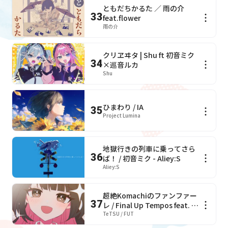
ともだちかるた ／ 雨の介
33
feat.flower
雨の介
クリヱヰタ | Shu ft 初音ミク
34
×巡音ルカ
Shu
ひまわり / IA
35
Project Lumina
地獄行きの列車に乗ってさら
36
ば！ / 初音ミク - Aliey:S
Aliey:S
超絶Komachiのファンファー
37
レ / Final Up Tempos feat. 重
音テト×宮舞モカ×夢ノ結唱
TeTSU / FUT
ROSE