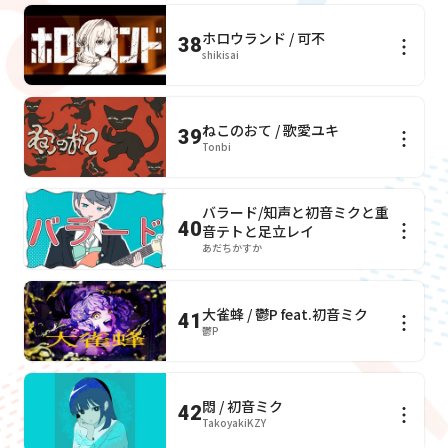
ホロウランド / 可不
38
shikisai
ねこのおて / 歌愛ユキ
39
Tonbi
バラード/知声と初音ミクと重
40
音テトと足立レイ
あだちかすか
大雀蜂 / 鬱P feat.初音ミク
41
鬱P
悶 / 初音ミク
42
TakoyakiKZY