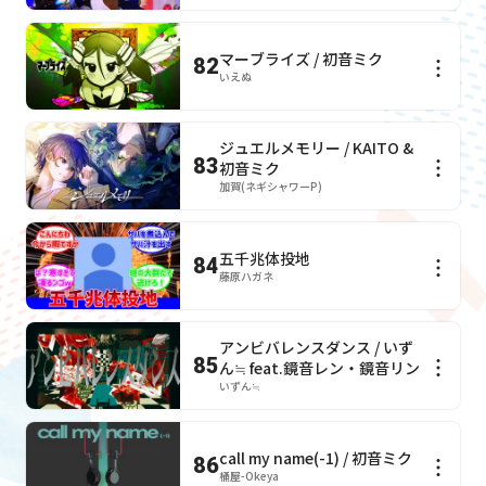
マーブライズ / 初音ミク
82
いえぬ
ジュエルメモリー / KAITO &
83
初音ミク
加賀(ネギシャワーP)
五千兆体投地
84
藤原ハガネ
アンビバレンスダンス / いず
85
ん≒ feat.鏡音レン・鏡音リン
いずん≒
call my name(-1) / 初音ミク
86
桶屋-Okeya