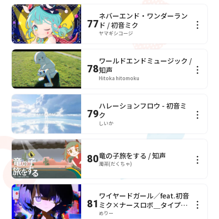
ネバーエンド・ワンダーラン
77
ド / 初音ミク
ヤマギシコージ
ワールドエンドミュージック /
78
知声
Hitoka hitomoku
ハレーションフロウ - 初音ミ
79
ク
しいか
竜の子旅をする / 知声
80
濁茶(だくちゃ)
ワイヤードガール／feat.初音
81
ミク×ナースロボ＿タイプ
Ｔ めりー
めりー