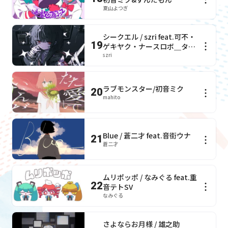
夏山よつぎ
シークエル / szri feat.可不・
19
ゲキヤク・ナースロボ＿タイ
プT
szri
ラブモンスター/初音ミク
20
mahito
Blue / 蒼二才 feat.音街ウナ
21
蒼二才
ムリポッポ / なみぐる feat.重
22
音テトSV
なみぐる
さよならお月様 / 雄之助