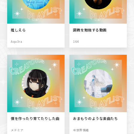
推しえら
調教を勉強する動画
Aqu3ra
164
僕を作ったり育てたりした曲
おまもりのような楽曲たち
メドミア
ヰ世界情緒