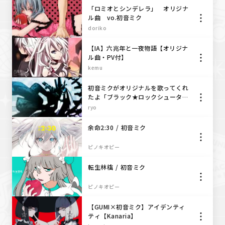
「ロミオとシンデレラ」 オリジナ
ル曲 vo.初音ミク
doriko
【IA】六兆年と一夜物語【オリジナ
ル曲・PV付】
kemu
初音ミクがオリジナルを歌ってくれ
たよ「ブラック★ロックシュータ
ー」
ryo
余命2:30 / 初音ミク
ピノキオピー
転生林檎 / 初音ミク
ピノキオピー
【GUMI×初音ミク】アイデンティ
ティ【Kanaria】