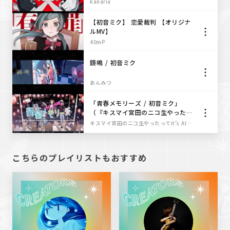
kanaria
【初音ミク】 恋愛裁判 【オリジナ
ルMV】
40mP
鏡鳴 / 初音ミク
あんみつ
「青春メモリーズ / 初音ミク」
（『キスマイ宮田のニコ生やったっ
てit’s Alright!』番組テーマソン
キスマイ宮田のニコ生やったってit’s Alright!
グ）
こちらのプレイリストもおすすめ