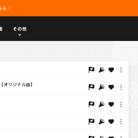
ちら！
画
その他
ON【オリジナル曲】