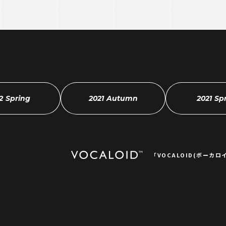
2 Spring
2021 Autumn
2021 Sp
「VOCALOID(ボーカロ