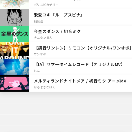
ポリスピカデリー
歌愛ユキ『ループスピナ』
稲葉曇
金星のダンス / 初音ミク
ナユタン星人
【鏡音リンレン】リモコン【オリジナル/ワンオポ
ワンオポ
【IA】サマータイムレコード【オリジナルMV】
じん
メルティランドナイトメア / 初音ミク アニメMV
はるまきごはん