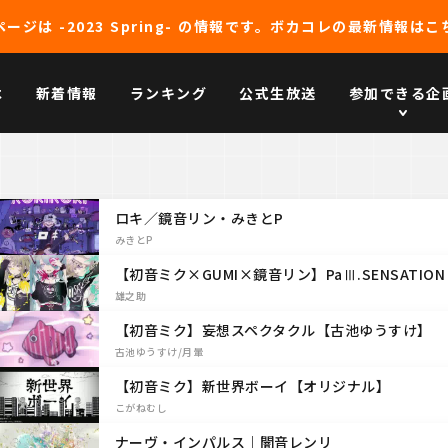
ージは -2023 Spring- の情報です。
ボカコレの最新情報はこ
は
新着情報
ランキング
公式生放送
参加できる企
ロキ／鏡音リン・みきとP
みきとP
【初音ミク×GUMI×鏡音リン】PaⅢ.SENSATI
雄之助
【初音ミク】妄想スペクタクル【古池ゆうすけ】
古池ゆうすけ/月暈
【初音ミク】新世界ボーイ【オリジナル】
こがねむし
ナーヴ・インパルス｜闇音レンリ