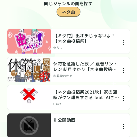
同じジャンルの曲を探す
ネタ曲
【ミク花】出オチじゃないよ！
【ネタ曲投稿祭】
セリフ
休符を意識した歌 ／ 鏡音リン・
レン 結月ゆかり【ネタ曲投稿祭
2023】
お乾燥わかめ
【ネタ曲投稿祭2021秋】家の回
線がクソ雑魚すぎる feat. AIきり
たん
Oaks
非公開動画