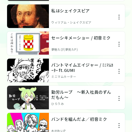
私はシェイクスピア
ウィリアム・シェイクスピア
セーシキメーショー / 初音ミク
夢魅たぴ(夢見たP)
パントマイムエイジャー / ﾐﾆﾏﾑｶ
ｰﾀｰ ft.GUMI
ミニマムカーター
勤労ループ 〜新入社員のずん
だもん〜
ひらうみ
バンドを組んだよ／初音ミク
木村わいP