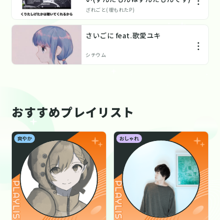
ざれごと(埋もれたP)
さいごに feat.歌愛ユキ
シチウム
おすすめプレイリスト
爽やか
おしゃれ