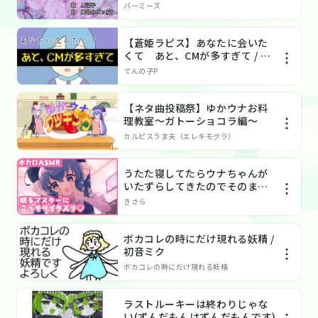
バーミーズ
【蒼姫ラピス】あなたに会いた
くて あと、CMが多すぎて / で
んの子P
でんの子P
【ネタ曲投稿祭】ゆかウナお料
理教室〜ガトーショコラ編〜
カルピスうま夫（エレキモグラ）
うたた寝してたらウナちゃんが
いたずらしてきたのでそのまま
寝たふりを続けてみた
きさら
ボカコレの時にだけ現れる妖精 /
初音ミク
ボカコレの時にだけ現れる妖精
ラストルーキーは終わりじゃな
い(ずんだもんはずんだもんです)