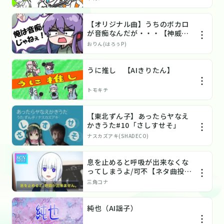
【オリジナル曲】うちのボカロ
が音痴なんだが・・・【神威が
くぽ】
おりん(はろぅP)
うに推し 【AIきりたん】
トモキチ
【東北ずん子】あったらヤなえ
かきうた#10「さしすせそ」
ナスカズアキ(SHADECO)
息を止めると呼吸が出来なくな
ってしまうよ/可不【ネタ曲投稿
祭】
三角コナ
純也（AI謡子）