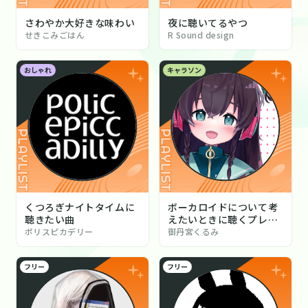
さわやか大好きな味わい
夜に聴いてるやつ
せきこみごはん
R Sound design
おしゃれ
キャラソン
くつろぎナイトタイムに
ボーカロイドについて考
聴きたい曲
えたいときに聴くプレイ
リスト
ポリスピカデリー
御丹宮くるみ
フリー
フリー