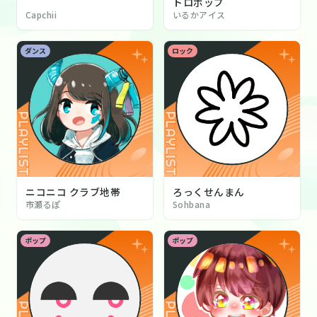
トロポップ
Capchii
いるかアイス
ダンス
ロック
ニコニコ クラブ地帯
ろっくせんまん
市瀬るぽ
Sohbana
ポップ
ポップ