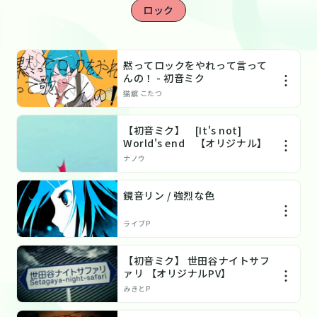
ロック
黙ってロックをやれって言って
んの！ - 初音ミク
猫舘 こたつ
【初音ミク】 [It's not]
World's end 【オリジナル】
ナノウ
鏡音リン / 強烈な色
ライブP
【初音ミク】 世田谷ナイトサフ
ァリ 【オリジナルPV】
みきとP