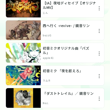
【IA】夜咄ディセイブ【オリジナ
ルMV】
じん
西へ行く -revive- / 鏡音リン
buzzG
初音ミクオリジナル曲「パズ
ル」
apple41
初音ミク 「夜を超えろ」
ラムネ
『ダストトレイル』／ 鏡音リン
Noz.