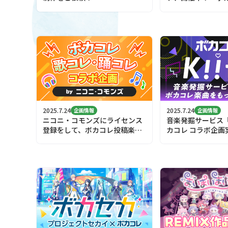
マーケット（仮）
う！
2025.7.24
2025.7.24
企画情報
企画情報
ニコニ・コモンズにライセンス
音楽発掘サービス『K
登録をして、ボカコレ投稿楽曲
カコレ コラボ企画
を歌って＆踊ってもらおう！