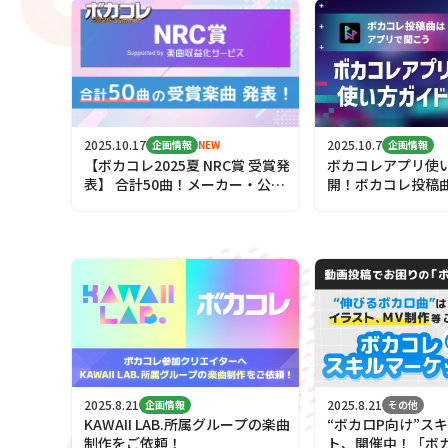
2025.10.17
2025.10.7
NEW
企画情報
企画情報
【ボカコレ2025夏 NRC賞 受賞発
ボカコレアプリ使
表】 合計50曲！メーカー・公式
開！ボカコレ投稿
が選んだ「推し曲」を発表
聞こう！
2025.8.21
2025.8.21
企画情報
その他
KAWAII LAB.所属グループの楽曲
“ボカロP向け”ス
制作をご依頼！
ト、開催中！「ボカ