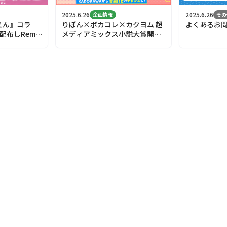
2025.6.26
2025.6.26
企画情報
その
えん』コラ
りぼん×ボカコレ×カクヨム 超
よくあるお
配布しRemix
メディアミックス小説大賞開催
中！