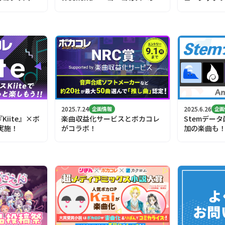
」で依頼しよ
ル企画！
2025.7.24
2025.6.26
企画情報
企画
iite』×ボ
楽曲収益化サービスとボカコレ
Stemデー
実施！
がコラボ！
加の楽曲も