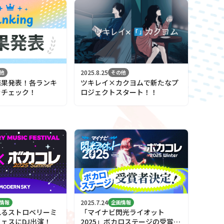
2025.8.25
他
その他
結果発表！各ランキ
ツキレイ×カクヨムで新たなプ
をチェック！
ロジェクトスタート！！
2025.7.24
情報
企画情報
れるストロベリーミ
「マイナビ閃光ライオット
ェスにDJ出演！
2025」ボカロステージの受賞者