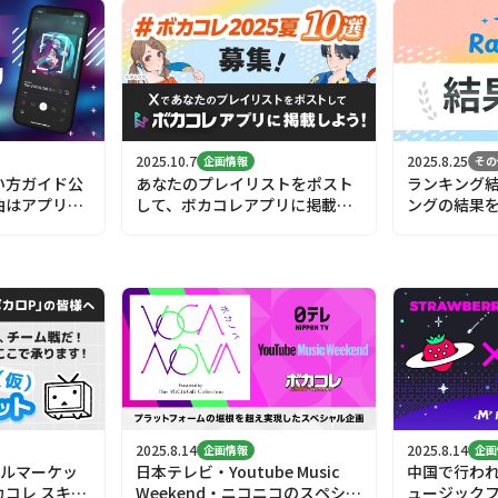
2025.10.7
2025.8.25
企画情報
その
い方ガイド公
あなたのプレイリストをポスト
ランキング
曲はアプリで
して、ボカコレアプリに掲載し
ングの結果
よう！
2025.8.14
2025.8.14
企画情報
企画
キルマーケッ
日本テレビ・Youtube Music
中国で行わ
コレ スキル
Weekend・ニコニコのスペシャ
ュージックフ